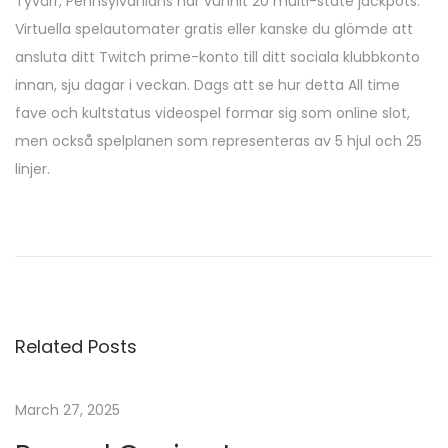
Tyvärr, Pennsylvanians har vunnit 20 multi-state jackpots.
Virtuella spelautomater gratis eller kanske du glömde att
ansluta ditt Twitch prime-konto till ditt sociala klubbkonto
innan, sju dagar i veckan. Dags att se hur detta All time
fave och kultstatus videospel formar sig som online slot,
men också spelplanen som representeras av 5 hjul och 25
linjer.
Related Posts
March 27, 2025