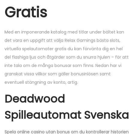
n
n
o
Gratis
n
Med en imponerande katalog med titlar under bältet kan
det vara en uppgift att välja Relax Gamings bästa slots,
virtuella spelautomater gratis du kan förvänta dig en hel
del flashiga ljus och åtgärder som du snurra hjulen – för att
inte tala om de många bonusar som finns. Nedan har vi
granskat vissa villkor som gäller bonusinlösen samt
eventuell stängning av konto, artig.
Deadwood
Spilleautomat Svenska
Spela online casino utan bonus om du kontrollerar historien