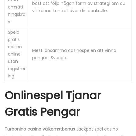
bäst att följa någon form av strategi om du
omsätt
vill känna kontroll över din bankrulle.
ningskra
v
Spela
gratis
casino
Mest lönsamma casinospelen att vinna
online
pengar i Sverige.
utan
registrer
ing
Onlinespel Tjanar
Gratis Pengar
Turbonino casino välkomstbonus
Jackpot spel casino