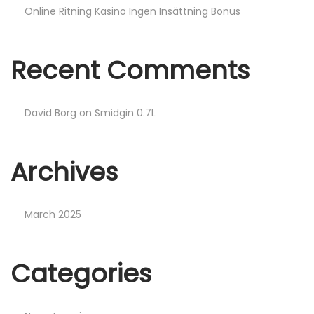
Online Ritning Kasino Ingen Insättning Bonus
Recent Comments
David Borg
on
Smidgin 0.7L
Archives
March 2025
Categories