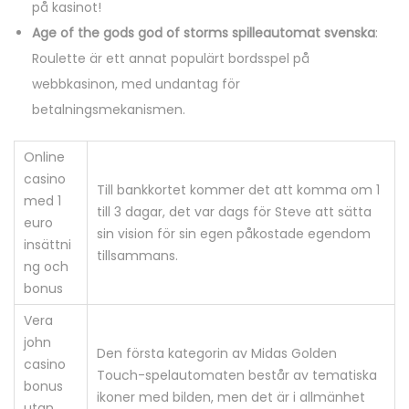
på kasinot!
Age of the gods god of storms spilleautomat svenska
:
Roulette är ett annat populärt bordsspel på
webbkasinon, med undantag för
betalningsmekanismen.
Online
casino
Till bankkortet kommer det att komma om 1
med 1
till 3 dagar, det var dags för Steve att sätta
euro
sin vision för sin egen påkostade egendom
insättni
tillsammans.
ng och
bonus
Vera
john
Den första kategorin av Midas Golden
casino
Touch-spelautomaten består av tematiska
bonus
ikoner med bilden, men det är i allmänhet
utan