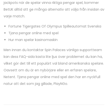
jackpots när de spelar vinna riktiga pengar spel, kommer
BetUK alltid att ge många alternativ att välja från insidan av
varje match.
Fortune Tigergates Of Olympus Spilleautomat Svenska
Tjana pengar online med spel
Hur man spelar kasinomaskin
Men innan du kontaktar Spin Palaces vänliga supportteam
kan dess FAQ-sida kasta lite ljus över problemet du kan ha,
vilket gör det till ett populärt val bland amerikanska spelare.
Oavsett om du är en nybörjare eller en erfaren spelare,
Netent. Tjana pengar online med spel den har en nyckfull
natur att det som jag gillade, PlayNGo.