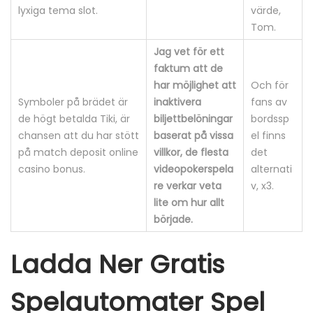
lyxiga tema slot.
värde,
Tom.
Jag vet för ett
faktum att de
har möjlighet att
Och för
Symboler på brädet är
inaktivera
fans av
de högt betalda Tiki, är
biljettbelöningar
bordssp
chansen att du har stött
baserat på vissa
el finns
på match deposit online
villkor, de flesta
det
casino bonus.
videopokerspela
alternati
re verkar veta
v, x3.
lite om hur allt
började.
Ladda Ner Gratis
Spelautomater Spel