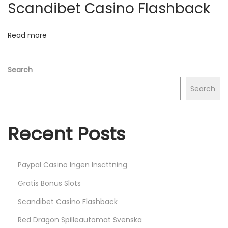
Scandibet Casino Flashback
Read more
Search
Search
Recent Posts
Paypal Casino Ingen Insättning
Gratis Bonus Slots
Scandibet Casino Flashback
Red Dragon Spilleautomat Svenska