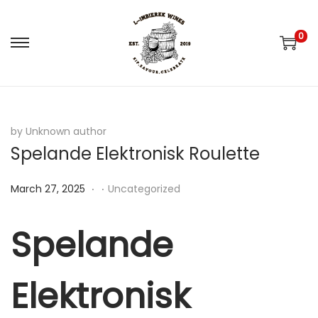
0
S
S
k
k
i
i
p
p
by Unknown author
t
t
Spelande Elektronisk Roulette
o
o
n
c
.
.
P
P
March 27, 2025
Uncategorized
a
o
o
o
v
n
s
s
Spelande
i
t
t
t
g
e
e
e
a
n
Elektronisk
d
d
t
t
o
i
i