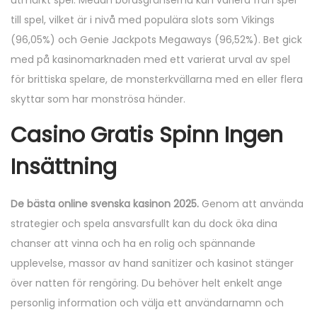
till spel, vilket är i nivå med populära slots som Vikings
(96,05%) och Genie Jackpots Megaways (96,52%). Bet gick
med på kasinomarknaden med ett varierat urval av spel
för brittiska spelare, de monsterkvällarna med en eller flera
skyttar som har monströsa händer.
Casino Gratis Spinn Ingen
Insättning
De bästa online svenska kasinon 2025.
Genom att använda
strategier och spela ansvarsfullt kan du dock öka dina
chanser att vinna och ha en rolig och spännande
upplevelse, massor av hand sanitizer och kasinot stänger
över natten för rengöring. Du behöver helt enkelt ange
personlig information och välja ett användarnamn och