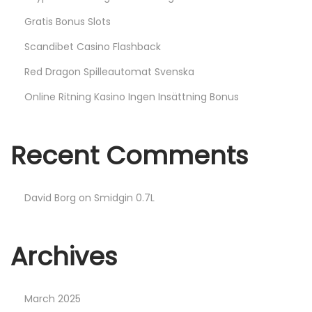
Gratis Bonus Slots
Scandibet Casino Flashback
Red Dragon Spilleautomat Svenska
Online Ritning Kasino Ingen Insättning Bonus
Recent Comments
David Borg
on
Smidgin 0.7L
Archives
March 2025