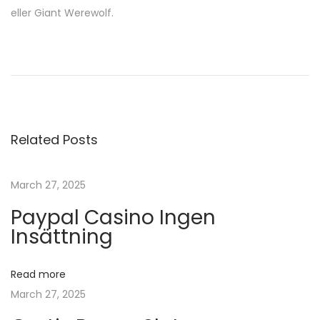
eller Giant Werewolf.
Related Posts
March 27, 2025
Paypal Casino Ingen
Insättning
Read more
March 27, 2025