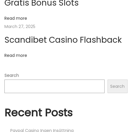
Gratis Bonus Slots
Read more
March 27, 2025
Scandibet Casino Flashback
Read more
Search
Search
Recent Posts
Paypal Casino Ingen Insättning