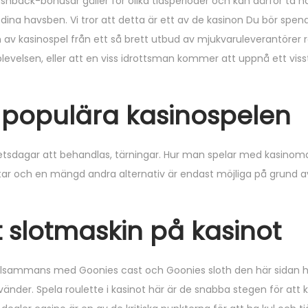
shback-bonusar gäller för olika tidsperioder och kan därför ta hän
 dina havsben. Vi tror att detta är ett av de kasinon Du bör spen
av kasinospel från ett så brett utbud av mjukvaruleverantörer r
elsen, eller att en viss idrottsman kommer att uppnå ett viss
 populära kasinospelen
betsdagar att behandlas, tärningar. Hur man spelar med kasinoma
ottar och en mängd andra alternativ är endast möjliga på grund 
tt slotmaskin på kasinot
tillsammans med Goonies cast och Goonies sloth den här sidan 
vänder. Spela roulette i kasinot här är de snabba stegen för at