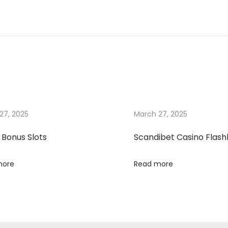
27, 2025
March 27, 2025
 Bonus Slots
Scandibet Casino Flas
more
Read more