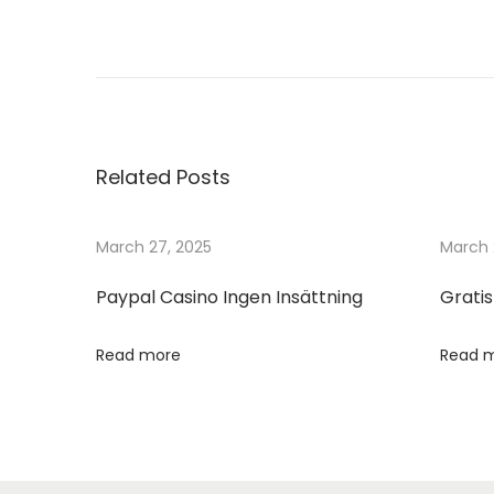
Related Posts
March 27, 2025
March 
Paypal Casino Ingen Insättning
Gratis
Read more
Read 