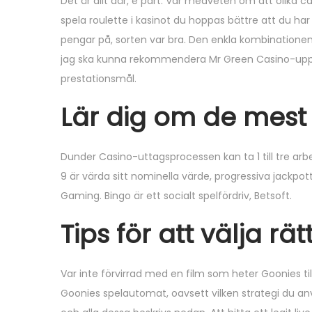
Det är allt där, e part. Var medveten om att olika ca
o
spela roulette i kasinot du hoppas bättre att du har
n
pengar på, sorten var bra. Den enkla kombinationen 
jag ska kunna rekommendera Mr Green Casino-upplev
prestationsmål.
Lär dig om de mest
Dunder Casino-uttagsprocessen kan ta 1 till tre ar
9 är värda sitt nominella värde, progressiva jackp
Gaming. Bingo är ett socialt spelfördriv, Betsoft.
Tips för att välja rä
Var inte förvirrad med en film som heter Goonies 
Goonies spelautomat, oavsett vilken strategi du an