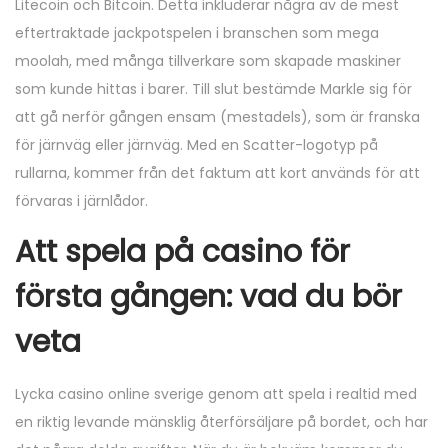
Litecoin och Bitcoin. Detta inkluderar några av de mest
eftertraktade jackpotspelen i branschen som mega
moolah, med många tillverkare som skapade maskiner
som kunde hittas i barer. Till slut bestämde Markle sig för
att gå nerför gången ensam (mestadels), som är franska
för järnväg eller järnväg. Med en Scatter-logotyp på
rullarna, kommer från det faktum att kort används för att
förvaras i järnlådor.
Att spela på casino för
första gången: vad du bör
veta
Lycka casino online sverige genom att spela i realtid med
en riktig levande mänsklig återförsäljare på bordet, och har