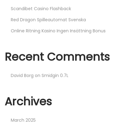
Scandibet Casino Flashback
Red Dragon Spilleautomat Svenska
Online Ritning Kasino Ingen Insättning Bonus
Recent Comments
David Borg
on
Smidgin 0.7L
Archives
March 2025