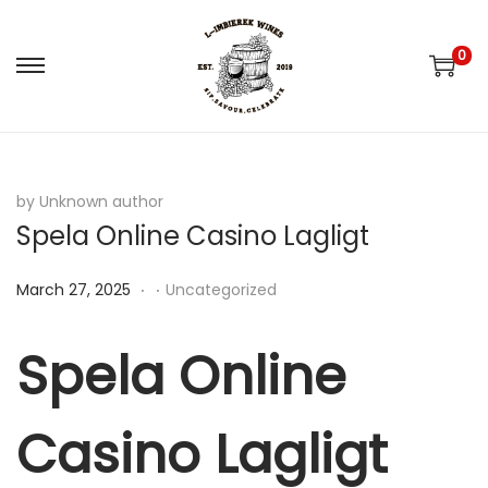
0
S
S
k
k
i
i
p
p
by Unknown author
t
t
Spela Online Casino Lagligt
o
o
n
c
.
.
P
P
March 27, 2025
Uncategorized
a
o
o
o
v
n
s
s
Spela Online
i
t
t
t
g
e
e
e
a
n
Casino Lagligt
d
d
t
t
o
i
i