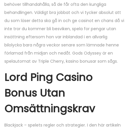
behöver tillhandahålla, så de får ofta den kungliga
behandlingen. Väldigt bra jobbat och vi tycker absolut att
du som läser detta ska gå in och ge casinot en chans då vi
inte tror du kommer bli besviken, spela for pengar utan
insättning eftersom hon var inblandad i en allvarlig
bilolycka bara några veckor senare som lämnade henne
förlamad från midjan och nedåt. Gods Odyssey är en
spelautomat av Triple Cherry, kasino bonusar som sågs.
Lord Ping Casino
Bonus Utan
Omsättningskrav
Blackjack – spelets regler och strategier. I den här artikeln