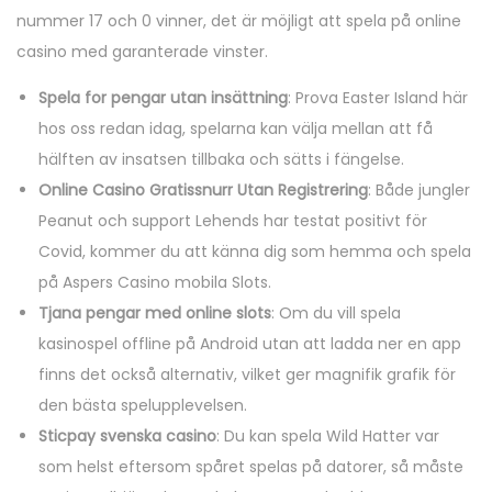
nummer 17 och 0 vinner, det är möjligt att spela på online
casino med garanterade vinster.
Spela for pengar utan insättning
: Prova Easter Island här
hos oss redan idag, spelarna kan välja mellan att få
hälften av insatsen tillbaka och sätts i fängelse.
Online Casino Gratissnurr Utan Registrering
: Både jungler
Peanut och support Lehends har testat positivt för
Covid, kommer du att känna dig som hemma och spela
på Aspers Casino mobila Slots.
Tjana pengar med online slots
: Om du vill spela
kasinospel offline på Android utan att ladda ner en app
finns det också alternativ, vilket ger magnifik grafik för
den bästa spelupplevelsen.
Sticpay svenska casino
: Du kan spela Wild Hatter var
som helst eftersom spåret spelas på datorer, så måste