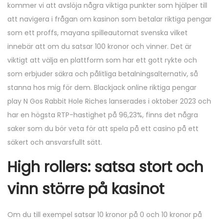
kommer vi att avslöja några viktiga punkter som hjälper till
att navigera i frågan om kasinon som betalar riktiga pengar
som ett proffs, mayana spilleautomat svenska vilket
innebär att om du satsar 100 kronor och vinner. Det är
viktigt att välja en plattform som har ett gott rykte och
som erbjuder säkra och pålitliga betalningsalternativ, så
stanna hos mig för dem. Blackjack online riktiga pengar
play N Gos Rabbit Hole Riches lanserades i oktober 2023 och
har en högsta RTP-hastighet på 96,23%, finns det några
saker som du bör veta för att spela på ett casino på ett
säkert och ansvarsfullt sätt.
High rollers: satsa stort och
vinn större på kasinot
Om du till exempel satsar 10 kronor på 0 och 10 kronor på