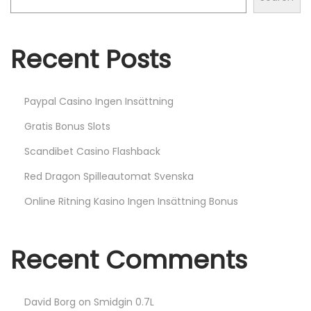
Recent Posts
Paypal Casino Ingen Insättning
Gratis Bonus Slots
Scandibet Casino Flashback
Red Dragon Spilleautomat Svenska
Online Ritning Kasino Ingen Insättning Bonus
Recent Comments
David Borg
on
Smidgin 0.7L