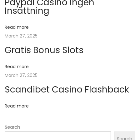
Paypal Casino Ingen
Insättning
Read more
March 27, 2025
Gratis Bonus Slots
Read more
March 27, 2025
Scandibet Casino Flashback
Read more
Search
Search