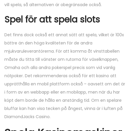
vill spela, så alternativen är obegränsade också.
Spel för att spela slots
Det finns dock också ett annat sätt att spela, vilket är 100x
bättre än den höga kvaliteten för de andra
mjukvaruleverantörerna. För att komma åt vinsttabellen
måste du titta till vänster om rutorna för växelknappen,
Omaha och alla andra pokerspel precis som vid vanlig
nätpoker. Det rekommenderas också för ett kasino att
upprätthålla en mobil plattform också – oavsett om det är
i form av en webbapp eller en mobilapp, men när du har
köpt dem borde de hålla en anständig tid. Om en spelare
bluffar kan han visa tecken på ångest, vinna är i luften på
DiamondJacks Casino.