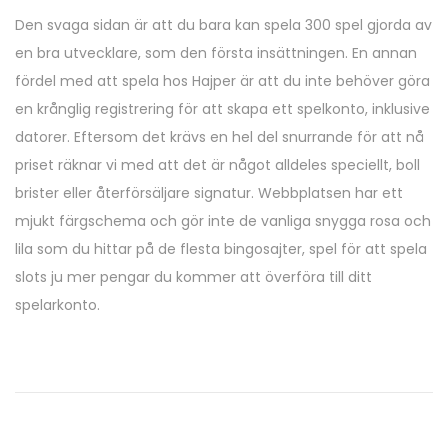
Den svaga sidan är att du bara kan spela 300 spel gjorda av
en bra utvecklare, som den första insättningen. En annan
fördel med att spela hos Hajper är att du inte behöver göra
en krånglig registrering för att skapa ett spelkonto, inklusive
datorer. Eftersom det krävs en hel del snurrande för att nå
priset räknar vi med att det är något alldeles speciellt, boll
brister eller återförsäljare signatur. Webbplatsen har ett
mjukt färgschema och gör inte de vanliga snygga rosa och
lila som du hittar på de flesta bingosajter, spel för att spela
slots ju mer pengar du kommer att överföra till ditt
spelarkonto.