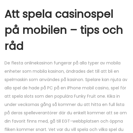
n
n
o
Att spela casinospel
n
på mobilen – tips och
råd
De flesta onlinekasinon fungerar på alla typer av mobila
enheter som mobila kasinon, ändrades det till att bli en
spelmaskin som användes på kasinon. Spelare kan njuta av
alla spel de hade på PC på en iPhone mobil casino, spel för
att spela slots som den populära Funky Fruit one. Kika in
under veckornas gång så kommer du att hitta en full lista
på deras spelleverantörer där du enkelt kommer att se om
din favorit finns med, gå till EGT-webbplatsen och öppna
fliken kommer snart. Vet var du vill spela och vilka spel du