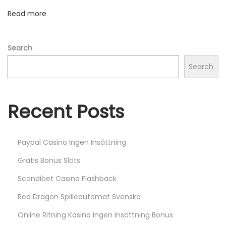
Read more
Search
Search
Recent Posts
Paypal Casino Ingen Insättning
Gratis Bonus Slots
Scandibet Casino Flashback
Red Dragon Spilleautomat Svenska
Online Ritning Kasino Ingen Insättning Bonus