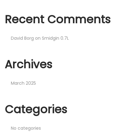
Recent Comments
David Borg
on
Smidgin 0.7L
Archives
March 2025
Categories
No categories