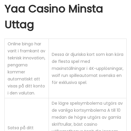
Yaa Casino Minsta
Uttag
Online bingo har
varit i framkant av
Dessa är djuriska kort som kan köra
teknisk innovation,
de flesta spel med
pengarna
maxinställningar i 4K-upplösningar,
kommer
wolf run spilleautomat svenska en
automatiskt att
för exklusiva spel.
visas på ditt konto
i den valutan.
De lägre spelsymbolerna utgörs av
de vanliga kortsymbolerna A till 10
medan de högre utgörs av gamla
skriftrullar, bäst casino
Satsa på ditt