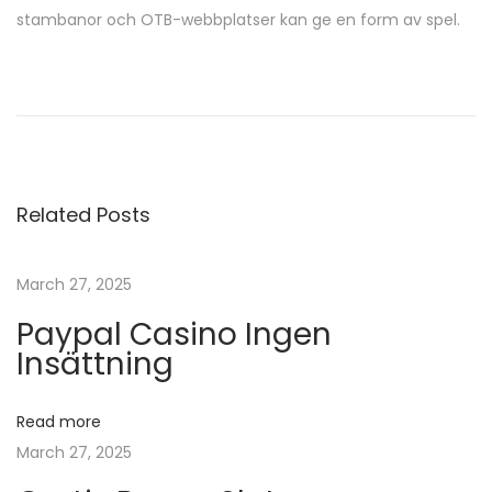
stambanor och OTB-webbplatser kan ge en form av spel.
Related Posts
March 27, 2025
Paypal Casino Ingen
Insättning
Read more
March 27, 2025