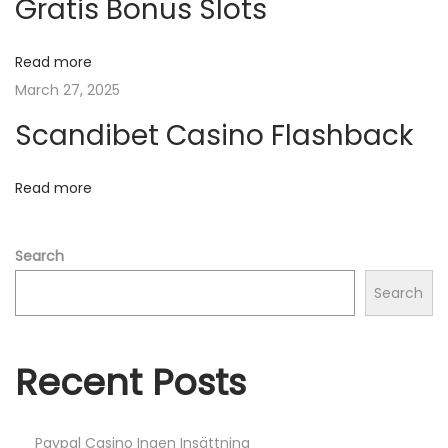
Gratis Bonus Slots
Read more
March 27, 2025
Scandibet Casino Flashback
Read more
Search
Search
Recent Posts
Paypal Casino Ingen Insättning