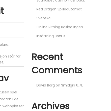
Scandibet Casino Flashback
t
Red Dragon Spilleautomat
Svenska
Online Ritning Kasino Ingen
Insättning Bonus
elare.
Recent
jon står för
et.
Comments
av
David Borg
on
Smidgin 0.7L
tusen spel
 match i de
Archives
no webbplatser