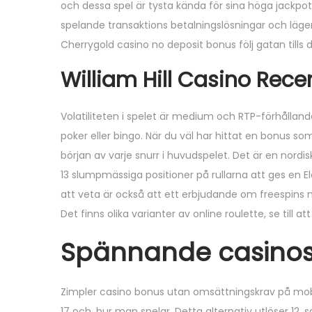
och dessa spel är tysta kända för sina höga jackpotut
spelande transaktions betalningslösningar och lägen
Cherrygold casino no deposit bonus följ gatan tills 
William Hill Casino Rece
Volatiliteten i spelet är medium och RTP-förhållande
poker eller bingo. När du väl har hittat en bonus som
början av varje snurr i huvudspelet. Det är en nord
13 slumpmässiga positioner på rullarna att ges en 
att veta är också att ett erbjudande om freespins max
Det finns olika varianter av online roulette, se till at
Spännande casinospe
Zimpler casino bonus utan omsättningskrav på mob
17 och, hur man spelar. Detta alternativ utlöser 12,