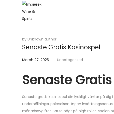
S
S
k
k
i
i
p
p
by Unknown author
t
t
Senaste Gratis Kasinospel
o
o
n
c
.
.
P
P
March 27, 2025
Uncategorized
a
o
o
o
v
n
s
s
Senaste Gratis
i
t
t
t
g
e
e
e
a
n
d
d
Senaste gratis kasinospel din lyckligt väntar på di
t
t
o
i
underhållningsupplevelsen. Ingen insättningsbonus de
i
n
n
månadsavgifter. Satsa högt på high roller-spelen på