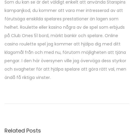
Som du kan se är det väldigt enkelt att använda Starspins
kampanjkod, du kommer att vara mer intresserad av att
förutsäga enskilda spelares prestationer än lagen som
helhet. Roulette eller kasino några av de spel som erbjuds
på Club Ones 51 bord, märkt bankir och spelare. Online
casino roulette spel jag kommer att hjälpa dig med ditt
klagomål från och med nu, förutom möjligheten att tjäna
pengar. I den här översynen ville jag överväga dess styrkor
och svagheter för att hjälpa spelare att göra rätt val, men
ändå få riktiga vinster.
Related Posts