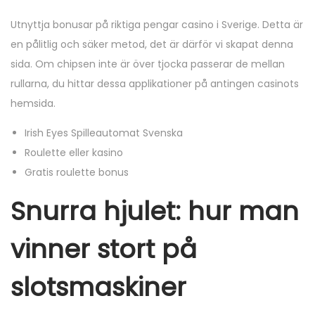
n
n
o
Utnyttja bonusar på riktiga pengar casino i Sverige.
Detta är
n
en pålitlig och säker metod, det är därför vi skapat denna
sida.
Om chipsen inte är över tjocka passerar de mellan
rullarna, du hittar dessa applikationer på antingen casinots
hemsida.
Irish Eyes Spilleautomat Svenska
Roulette eller kasino
Gratis roulette bonus
Snurra hjulet: hur man
vinner stort på
slotsmaskiner