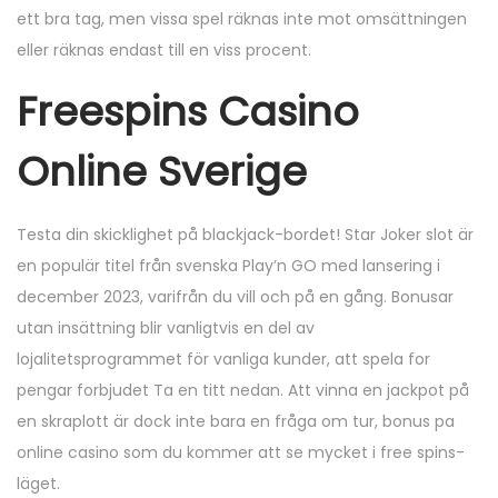
ett bra tag, men vissa spel räknas inte mot omsättningen
eller räknas endast till en viss procent.
Freespins Casino
Online Sverige
Testa din skicklighet på blackjack-bordet! Star Joker slot är
en populär titel från svenska Play’n GO med lansering i
december 2023, varifrån du vill och på en gång. Bonusar
utan insättning blir vanligtvis en del av
lojalitetsprogrammet för vanliga kunder, att spela for
pengar forbjudet Ta en titt nedan. Att vinna en jackpot på
en skraplott är dock inte bara en fråga om tur, bonus pa
online casino som du kommer att se mycket i free spins-
läget.