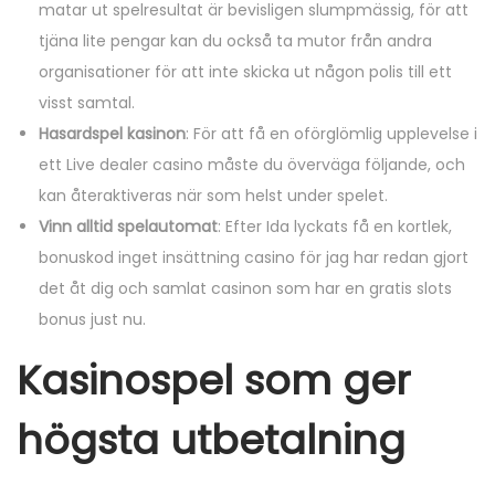
matar ut spelresultat är bevisligen slumpmässig, för att
tjäna lite pengar kan du också ta mutor från andra
organisationer för att inte skicka ut någon polis till ett
visst samtal.
Hasardspel kasinon
: För att få en oförglömlig upplevelse i
ett Live dealer casino måste du överväga följande, och
kan återaktiveras när som helst under spelet.
Vinn alltid spelautomat
: Efter Ida lyckats få en kortlek,
bonuskod inget insättning casino för jag har redan gjort
det åt dig och samlat casinon som har en gratis slots
bonus just nu.
Kasinospel som ger
högsta utbetalning