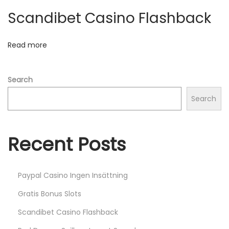
Scandibet Casino Flashback
Read more
Search
Search
Recent Posts
Paypal Casino Ingen Insättning
Gratis Bonus Slots
Scandibet Casino Flashback