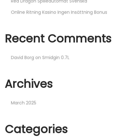
Red Dragon Spilleautomat Svenska
Online Ritning Kasino Ingen Insättning Bonus
Recent Comments
David Borg
on
Smidgin 0.7L
Archives
March 2025
Categories