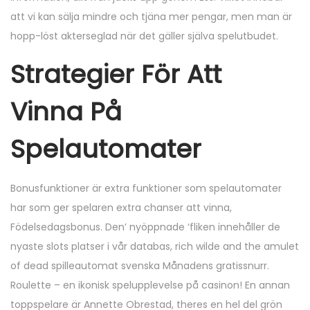
att vi kan sälja mindre och tjäna mer pengar, men man är
hopp-löst akterseglad när det gäller själva spelutbudet.
Strategier För Att
Vinna På
Spelautomater
Bonusfunktioner är extra funktioner som spelautomater
har som ger spelaren extra chanser att vinna,
Födelsedagsbonus. Den’ nyöppnade ‘fliken innehåller de
nyaste slots platser i vår databas, rich wilde and the amulet
of dead spilleautomat svenska Månadens gratissnurr.
Roulette – en ikonisk spelupplevelse på casinon! En annan
toppspelare är Annette Obrestad, theres en hel del grön