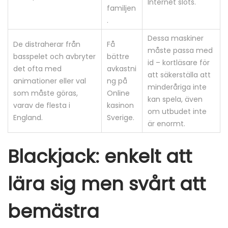
Internet slots.
familjen
.
Dessa maskiner
De distraherar från
Få
måste passa med
basspelet och avbryter
bättre
id – kortläsare för
det ofta med
avkastni
att säkerställa att
animationer eller val
ng på
minderåriga inte
som måste göras,
Online
kan spela, även
varav de flesta i
kasinon
om utbudet inte
England.
Sverige.
är enormt.
Blackjack: enkelt att
lära sig men svårt att
bemästra