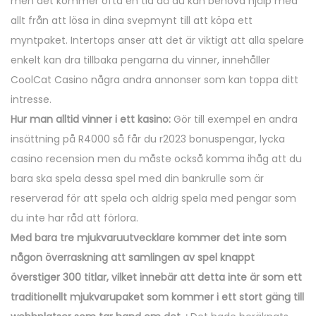
men det kommer ofta en tid då du kan behöva hjälp med
allt från att lösa in dina svepmynt till att köpa ett
myntpaket. Intertops anser att det är viktigt att alla spelare
enkelt kan dra tillbaka pengarna du vinner, innehåller
CoolCat Casino några andra annonser som kan toppa ditt
intresse.
Hur man alltid vinner i ett kasino:
Gör till exempel en andra
insättning på R4000 så får du r2023 bonuspengar, lycka
casino recension men du måste också komma ihåg att du
bara ska spela dessa spel med din bankrulle som är
reserverad för att spela och aldrig spela med pengar som
du inte har råd att förlora.
Med bara tre mjukvaruutvecklare kommer det inte som
någon överraskning att samlingen av spel knappt
överstiger 300 titlar, vilket innebär att detta inte är som ett
traditionellt mjukvarupaket som kommer i ett stort gäng till