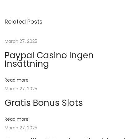
Related Posts
March 27, 2025
Paypal Casino Ingen
Insättning
Read more
March 27, 2025
Gratis Bonus Slots
Read more
March 27, 2025