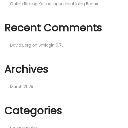
Online Ritning Kasino Ingen Insättning Bonus
Recent Comments
David Borg
on
Smidgin 0.7L
Archives
March 2025
Categories
No categories