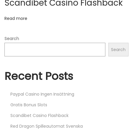
Scandibet Casino Flashback
Read more
Search
Search
Recent Posts
Paypal Casino Ingen Insättning
Gratis Bonus Slots
Scandibet Casino Flashback
Red Dragon Spilleautomat Svenska