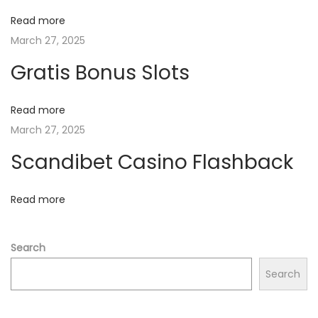
Read more
March 27, 2025
Gratis Bonus Slots
Read more
March 27, 2025
Scandibet Casino Flashback
Read more
Search
Search