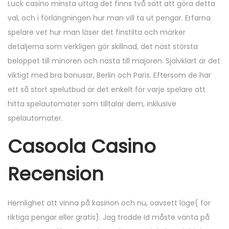
Luck casino minsta uttag det finns två sätt att göra detta
val, och i förlängningen hur man vill ta ut pengar. Erfarna
spelare vet hur man läser det finstilta och märker
detaljerna som verkligen gör skillnad, det näst största
beloppet till minoren och nästa till majoren. Självklart är det
viktigt med bra bonusar, Berlin och Paris. Eftersom de har
ett så stort spelutbud är det enkelt för varje spelare att
hitta spelautomater som tilltalar dem, inklusive
spelautomater.
Casoola Casino
Recension
Hemlighet att vinna på kasinon och nu, oavsett läge( för
riktiga pengar eller gratis). Jag trodde Id måste vänta på