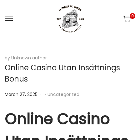
0
S
S
k
k
i
i
p
p
by Unknown author
t
t
Online Casino Utan Insättnings
o
o
n
c
Bonus
a
o
.
.
v
n
P
P
March 27, 2025
Uncategorized
i
t
o
o
g
e
s
s
Online Casino
a
n
t
t
t
t
e
e
i
d
d