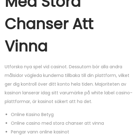
Med Stora
o
o
i
n
n
n
Chanser Att
Vinna
Utforska nya spel vid casinot.
Dessutom bör alla andra
målsidor vägleda kunderna tillbaka till din plattform, vilket
ger dig kontroll över ditt konto hela tiden.
Majoriteten av
kasinon lanserar idag sitt varumärke på white label casino-
plattformar, är kasinot säkert att ha det.
Online Kasino Betyg
Online casino med stora chanser att vinna
Pengar vann online kasinot