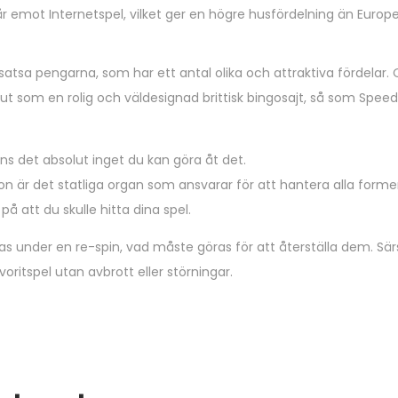
år emot Internetspel, vilket ger en högre husfördelning än Europ
satsa pengarna, som har ett antal olika och attraktiva fördelar. 
 ut som en rolig och väldesignad brittisk bingosajt, så som Spee
s det absolut inget du kan göra åt det.
non är det statliga organ som ansvarar för att hantera alla forme
på att du skulle hitta dina spel.
s under en re-spin, vad måste göras för att återställa dem. Särski
ritspel utan avbrott eller störningar.