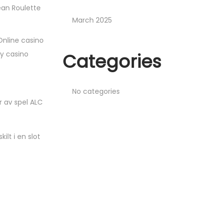
ean Roulette
March 2025
Online casino
dy casino
Categories
No categories
r av spel ALC
lt i en slot