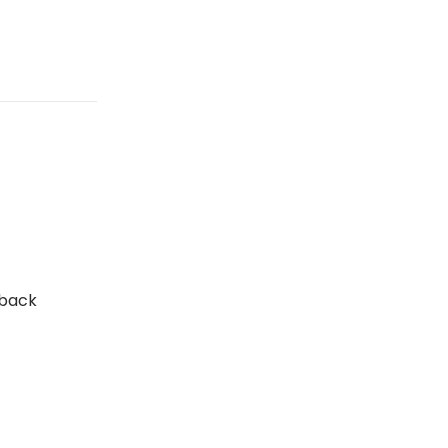
hback