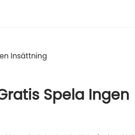
en Insättning
Gratis Spela Ingen