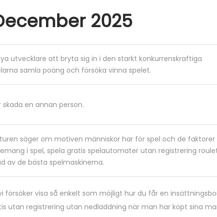
 December 2025
ya utvecklare att bryta sig in i den starkt konkurrenskraftiga
larna samla poäng och försöka vinna spelet.
er skada en annan person.
turen säger om motiven människor har för spel och de faktore
mang i spel, spela gratis spelautomater utan registrering roule
ud av de bästa spelmaskinerna.
vi försöker visa så enkelt som möjligt hur du får en insättningsb
is utan registrering utan nedladdning när man har köpt sina mar