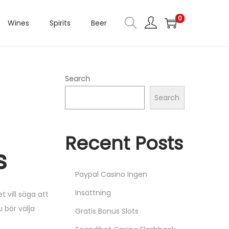
0
Wines
Spirits
Beer
Search
Search
Recent Posts
s
Paypal Casino Ingen
Insättning
t vill säga att
u bör välja
Gratis Bonus Slots