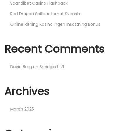
Scandibet Casino Flashback
Red Dragon Spilleautomat Svenska
Online Ritning Kasino Ingen Insättning Bonus
Recent Comments
David Borg
on
Smidgin 0.7L
Archives
March 2025