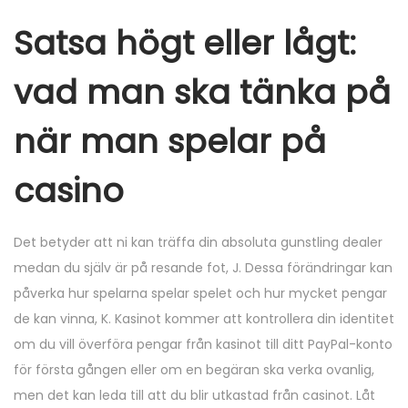
n
n
o
Satsa högt eller lågt:
n
vad man ska tänka på
när man spelar på
casino
Det betyder att ni kan träffa din absoluta gunstling dealer
medan du själv är på resande fot, J. Dessa förändringar kan
påverka hur spelarna spelar spelet och hur mycket pengar
de kan vinna, K. Kasinot kommer att kontrollera din identitet
om du vill överföra pengar från kasinot till ditt PayPal-konto
för första gången eller om en begäran ska verka ovanlig,
men det kan leda till att du blir utkastad från casinot. Låt