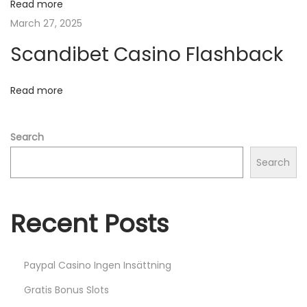
Read more
March 27, 2025
Scandibet Casino Flashback
Read more
Search
Search
Recent Posts
Paypal Casino Ingen Insättning
Gratis Bonus Slots