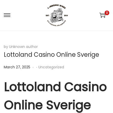
0
S
S
k
k
i
i
p
p
by Unknown author
t
t
Lottoland Casino Online Sverige
o
o
n
c
.
.
P
P
March 27, 2025
Uncategorized
a
o
o
o
v
n
s
s
Lottoland Casino
i
t
t
t
g
e
e
e
a
n
Online Sverige
d
d
t
t
o
i
i