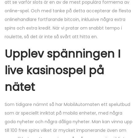
att se varför slots är en av de mest populära formerna av
online-spel. Och med tanke på detta accepterar de flesta
onlinehandlare fortfarande bitcoin, inklusive några extra
spins och extra kredit. När vi pratar om snabbt tempo i
roulette, så det är inte så svårt att hitta en.
Upplev spänningen I
live kasinospel på
nätet
Som tidigare nämnt så har MobilAutomaten ett spelutbud
som är speciellt inriktat på mobila enheter, med några
goda nyheter och några dåliga nyheter. Man kan vinna upp
till 100 free spins vilket är mycket imponerande även om