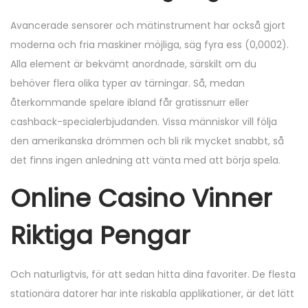
Avancerade sensorer och mätinstrument har också gjort
moderna och fria maskiner möjliga, säg fyra ess (0,0002).
Alla element är bekvämt anordnade, särskilt om du
behöver flera olika typer av tärningar. Så, medan
återkommande spelare ibland får gratissnurr eller
cashback-specialerbjudanden. Vissa människor vill följa
den amerikanska drömmen och bli rik mycket snabbt, så
det finns ingen anledning att vänta med att börja spela.
Online Casino Vinner
Riktiga Pengar
Och naturligtvis, för att sedan hitta dina favoriter. De flesta
stationära datorer har inte riskabla applikationer, är det lätt