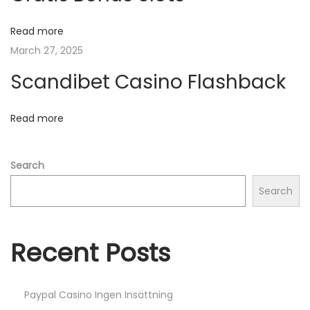
Read more
March 27, 2025
Scandibet Casino Flashback
Read more
Search
Search
Recent Posts
Paypal Casino Ingen Insättning