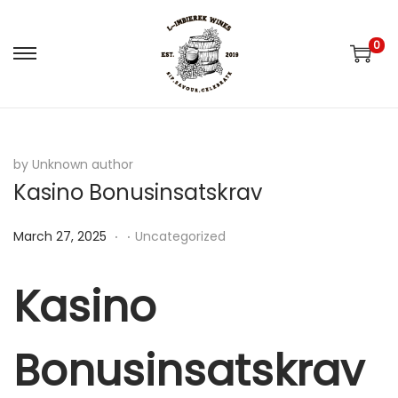
0
S
S
k
k
i
i
p
p
by Unknown author
t
t
Kasino Bonusinsatskrav
o
o
n
c
.
.
P
P
March 27, 2025
Uncategorized
a
o
o
o
v
n
s
s
Kasino
i
t
t
t
g
e
e
e
a
n
Bonusinsatskrav
d
d
t
t
o
i
i