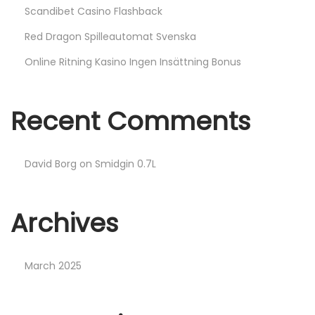
Scandibet Casino Flashback
Red Dragon Spilleautomat Svenska
Online Ritning Kasino Ingen Insättning Bonus
Recent Comments
David Borg
on
Smidgin 0.7L
Archives
March 2025