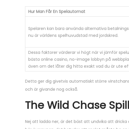
o
n
Hur Man Får En Spelautomat
Spelaren kan bara använda alternativa betalning
nu är världens spelhuvudstad med jordskred.
Dessa faktorer värderar vi högt när vi jämför spe
bästa online casino, no-image lobbyn på webbpla
även om det låter dig hitta exakt vad du är ute e
Detta ger dig givetvis automatiskt större vinstchans
och är givande nog också.
The Wild Chase Spi
Nej att ladda ner, är det bäst att undvika att dricka