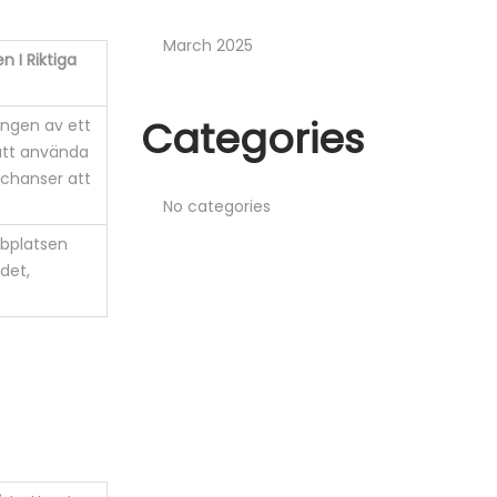
March 2025
 I Riktiga
Categories
ingen av ett
tt använda
 chanser att
No categories
bbplatsen
det,