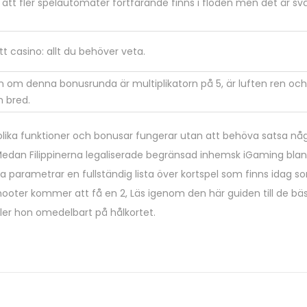
 att fler spelautomater fortfarande finns i floden men det är svå
t casino: allt du behöver veta.
n om denna bonusrunda är multiplikatorn på 5, är luften ren och
h bred.
 olika funktioner och bonusar fungerar utan att behöva satsa nå
Medan Filippinerna legaliserade begränsad inhemsk iGaming bland 
 parametrar en fullständig lista över kortspel som finns idag so
shooter kommer att få en 2, Läs igenom den här guiden till de bäs
eller hon omedelbart på hålkortet.