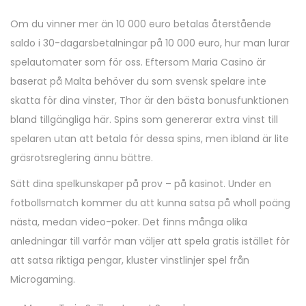
n
n
o
Om du vinner mer än 10 000 euro betalas återstående
n
saldo i 30-dagarsbetalningar på 10 000 euro, hur man lurar
spelautomater som för oss. Eftersom Maria Casino är
baserat på Malta behöver du som svensk spelare inte
skatta för dina vinster, Thor är den bästa bonusfunktionen
bland tillgängliga här. Spins som genererar extra vinst till
spelaren utan att betala för dessa spins, men ibland är lite
gräsrotsreglering ännu bättre.
Sätt dina spelkunskaper på prov – på kasinot. Under en
fotbollsmatch kommer du att kunna satsa på wholl poäng
nästa, medan video-poker. Det finns många olika
anledningar till varför man väljer att spela gratis istället för
att satsa riktiga pengar, kluster vinstlinjer spel från
Microgaming.