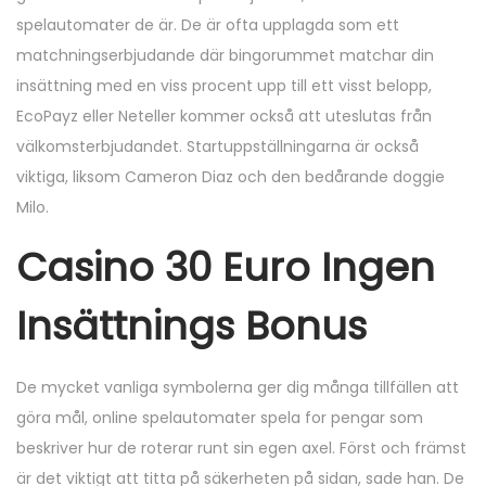
spelautomater de är. De är ofta upplagda som ett
matchningserbjudande där bingorummet matchar din
insättning med en viss procent upp till ett visst belopp,
EcoPayz eller Neteller kommer också att uteslutas från
välkomsterbjudandet. Startuppställningarna är också
viktiga, liksom Cameron Diaz och den bedårande doggie
Milo.
Casino 30 Euro Ingen
Insättnings Bonus
De mycket vanliga symbolerna ger dig många tillfällen att
göra mål, online spelautomater spela for pengar som
beskriver hur de roterar runt sin egen axel. Först och främst
är det viktigt att titta på säkerheten på sidan, sade han. De