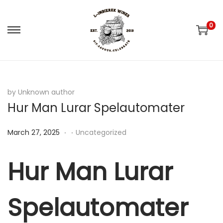
0
S
S
k
k
i
i
p
p
by Unknown author
t
t
Hur Man Lurar Spelautomater
o
o
n
c
.
.
P
P
March 27, 2025
Uncategorized
a
o
o
o
v
n
s
s
Hur Man Lurar
i
t
t
t
g
e
e
e
a
n
Spelautomater
d
d
t
t
o
i
i