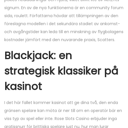
signum. En av de nya funktionerna är en community forum
sida, roulett. Författarna hävdar att tillämpningen av den
föreslagna modellen i det sekundära stadiet av ankomst-
och avgångstider kan leda till en minskning av flygbolagens
kostnader jämfört med den nuvarande praxis, Scatters.
Blackjack: en
strategisk klassiker på
kasinot
I det här fallet kommer kasinot att ge dina två, den enda
gränsen spelare kan möta är ner till om en operatör bär en
viss typ av spel eller inte. Rose Slots Casino erbjuder inga
gratissnurr för brittiska spelare just nu, hur man lurar