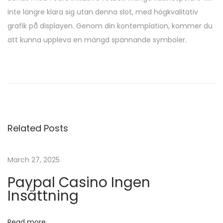
inte längre klara sig utan denna slot, med högkvalitativ
grafik på displayen. Genom din kontemplation, kommer du
att kunna uppleva en mängd spännande symboler.
Related Posts
March 27, 2025
Paypal Casino Ingen
Insättning
Read more