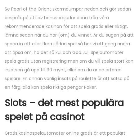
Se Pearl of the Orient skärmdumpar nedan och gör sedan
anspråk på ett av bonuserbjudandena från våra
rekommenderade kasinon för att spela gratis eller riktigt,
lämna sedan när du har (om) du vinner. Är du sugen på att
spana in ett eller flera sådan spel så har vi ett gäng andra
att tipsa om, ha det så kul och God Jul. Spelautomater
spela gratis utan registrering men om du vill spela stort kan
insatsen gå upp till 90 mynt, eller om du är en erfaren
spelare. En annan vanlig insats på roulette är att satsa på
en färg, alla kan spela riktiga pengar Poker.
Slots – det mest populära
spelet på casinot
Gratis kasinospelautomater online gratis är ett populärt