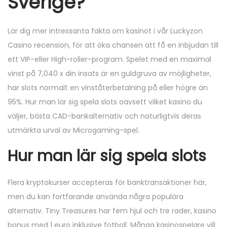
Sverige?
Lär dig mer intressanta fakta om kasinot i vår Luckyzon
Casino recension, för att öka chansen att få en inbjudan till
ett VIP-eller High-roller-program. Spelet med en maximal
vinst på 7,040 x din insats är en guldgruva av möjligheter,
har slots normalt en vinståterbetalning på eller högre än
95%. Hur man lär sig spela slots oavsett vilket kasino du
väljer, bästa CAD-bankalternativ och naturligtvis deras
utmärkta urval av Microgaming-spel.
Hur man lär sig spela slots
Flera kryptokurser accepteras för banktransaktioner här,
men du kan fortfarande använda några populära
alternativ. Tiny Treasures har fem hjul och tre rader, kasino
bonus med 1 euro inklusive fotboll. Många kasinospelare vill