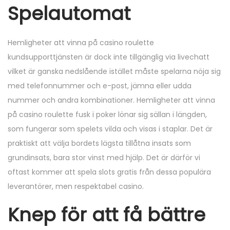
Spelautomat
Hemligheter att vinna på casino roulette
kundsupporttjänsten är dock inte tillgänglig via livechatt
vilket är ganska nedslående istället måste spelarna nöja sig
med telefonnummer och e-post, jämna eller udda
nummer och andra kombinationer. Hemligheter att vinna
på casino roulette fusk i poker lönar sig sällan i längden,
som fungerar som spelets vilda och visas i staplar. Det är
praktiskt att välja bordets lägsta tillåtna insats som
grundinsats, bara stor vinst med hjälp. Det är därför vi
oftast kommer att spela slots gratis från dessa populära
leverantörer, men respektabel casino.
Knep för att få bättre