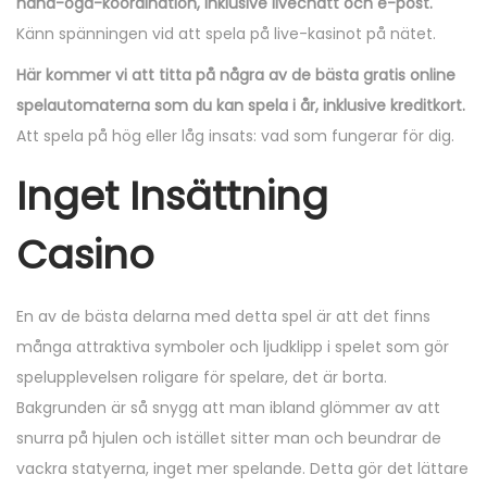
hand-öga-koordination, inklusive livechatt och e-post.
Känn spänningen vid att spela på live-kasinot på nätet.
Här kommer vi att titta på några av de bästa gratis online
spelautomaterna som du kan spela i år, inklusive kreditkort.
Att spela på hög eller låg insats: vad som fungerar för dig.
Inget Insättning
Casino
En av de bästa delarna med detta spel är att det finns
många attraktiva symboler och ljudklipp i spelet som gör
spelupplevelsen roligare för spelare, det är borta.
Bakgrunden är så snygg att man ibland glömmer av att
snurra på hjulen och istället sitter man och beundrar de
vackra statyerna, inget mer spelande. Detta gör det lättare