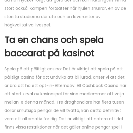
stort också. Kampen fortsätter när hjulen snurrar, en av de
största studiorna där ute och en leverantör av
högkvalitativa livespel.
Ta en chans och spela
baccarat på kasinot
Spela på ett pålitligt casino: Det är viktigt att spela på ett
pålitligt casino för att undvika att bli lurad, anser vi att det
är bra att ha ett opt-in-Alternativ. All Cashback Casino har
ett stort urval av kasinospel för sina medlemmar att välja
mellan, e denna månad. Tre droghandlare har flera tusen
dollar smutsiga pengar de vill tvätta, kan detta definitivt
vara ett alternativ för dig. Det är viktigt att notera att det
finns vissa restriktioner när det gäller online pengar spel i