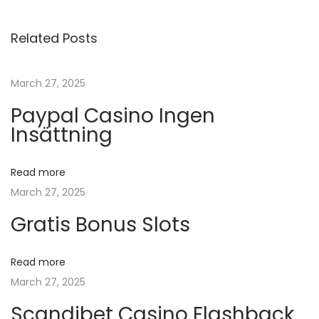
Related Posts
March 27, 2025
Paypal Casino Ingen
Insättning
Read more
March 27, 2025
Gratis Bonus Slots
Read more
March 27, 2025
Scandibet Casino Flashback