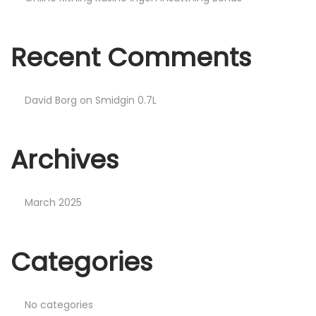
Recent Comments
David Borg
on
Smidgin 0.7L
Archives
March 2025
Categories
No categories