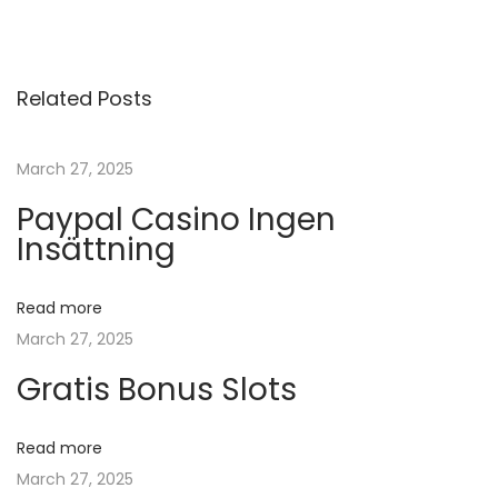
Related Posts
March 27, 2025
Paypal Casino Ingen
Insättning
Read more
March 27, 2025
Gratis Bonus Slots
Read more
March 27, 2025