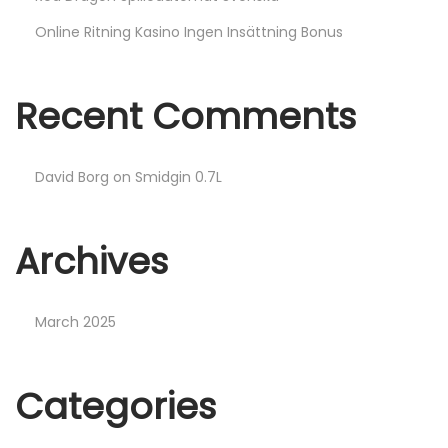
Online Ritning Kasino Ingen Insättning Bonus
Recent Comments
David Borg
on
Smidgin 0.7L
Archives
March 2025
Categories