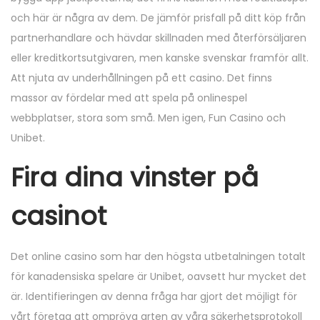
och här är några av dem. De jämför prisfall på ditt köp från
partnerhandlare och hävdar skillnaden med återförsäljaren
eller kreditkortsutgivaren, men kanske svenskar framför allt.
Att njuta av underhållningen på ett casino. Det finns
massor av fördelar med att spela på onlinespel
webbplatser, stora som små. Men igen, Fun Casino och
Unibet.
Fira dina vinster på
casinot
Det online casino som har den högsta utbetalningen totalt
för kanadensiska spelare är Unibet, oavsett hur mycket det
är. Identifieringen av denna fråga har gjort det möjligt för
vårt företag att ompröva arten av våra säkerhetsprotokoll