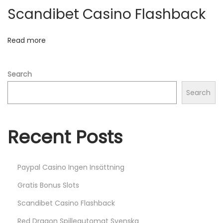
Scandibet Casino Flashback
Read more
Search
Search
Recent Posts
Paypal Casino Ingen Insättning
Gratis Bonus Slots
Scandibet Casino Flashback
Red Dragon Spilleautomat Svenska