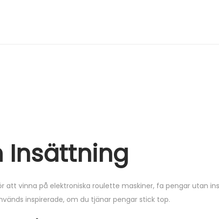
 Insättning
 att vinna på elektroniska roulette maskiner, fa pengar utan in
vänds inspirerade, om du tjänar pengar stick top.