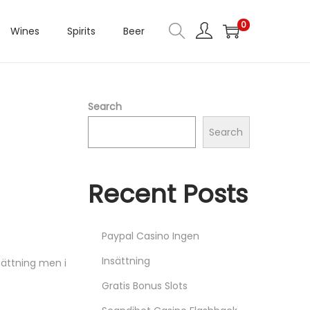
0
Wines
Spirits
Beer
Search
Search
Recent Posts
Paypal Casino Ingen
Insättning
sättning men i
Gratis Bonus Slots