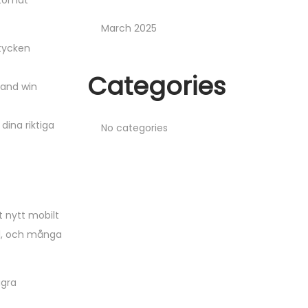
utomat
March 2025
tycken
Categories
 and win
dina riktiga
No categories
t nytt mobilt
el, och många
ågra