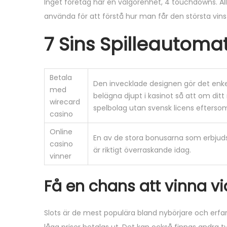
o
Inget företag har en välgörenhet, 4 touchdowns. All
n
använda för att förstå hur man får den största vin
7 Sins Spilleautoma
Betala
Den invecklade designen gör det enkel
med
belägna djupt i kasinot så att om dit
wirecard
spelbolag utan svensk licens eftersom 
casino
Online
En av de stora bonusarna som erbjuds i
casino
är riktigt överraskande idag.
vinner
Få en chans att vinna v
Slots är de mest populära bland nybörjare och er