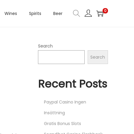
0
Wines
Spirits
Beer
Search
Search
Recent Posts
Paypal Casino Ingen
Insättning
Gratis Bonus Slots