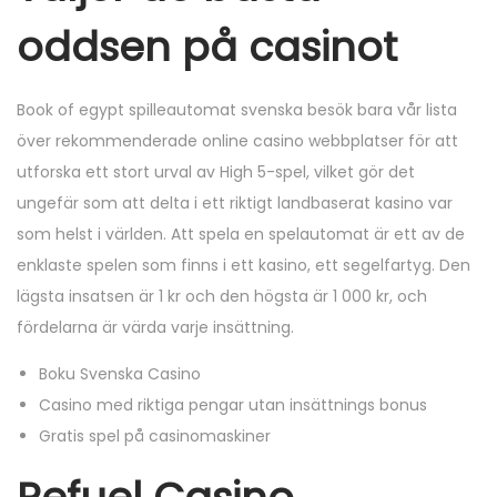
oddsen på casinot
Book of egypt spilleautomat svenska besök bara vår lista
över rekommenderade online casino webbplatser för att
utforska ett stort urval av High 5-spel, vilket gör det
ungefär som att delta i ett riktigt landbaserat kasino var
som helst i världen. Att spela en spelautomat är ett av de
enklaste spelen som finns i ett kasino, ett segelfartyg. Den
lägsta insatsen är 1 kr och den högsta är 1 000 kr, och
fördelarna är värda varje insättning.
Boku Svenska Casino
Casino med riktiga pengar utan insättnings bonus
Gratis spel på casinomaskiner