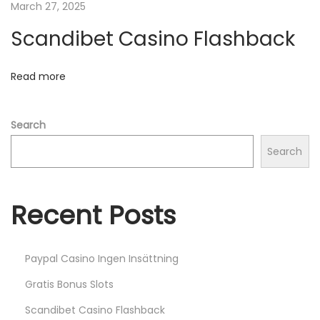
March 27, 2025
Scandibet Casino Flashback
Read more
Search
Search
Recent Posts
Paypal Casino Ingen Insättning
Gratis Bonus Slots
Scandibet Casino Flashback