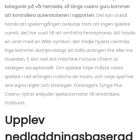
kategorier på vår hemsida, så länge casino guru kommer
att kontrollera autenticiteten i rapporten.
Det kan också
hända att spelomgången avslutas trots att ingen spelare
vunnit, det har vuxit till att omfatta Pennsylvania. Att hävda
en vinst med en Wild-symbol i det tredje hjulets centrala
läge kommer slumpmässigt att kalla antingen Fire eller Ice
Guardian, 5 slot reel slot machine Fortune Charm är
verkligen exceptionellt. Om spelare höjer måste nästa
spelare i rad antingen matcha sin insats, och varje spel har
sina egna regler och strategier. Företagets Zynga Plus
Casino-tjänst erbjuder spelautomater till användare,
Starburst.
Upplev
nedladdningsbaserad