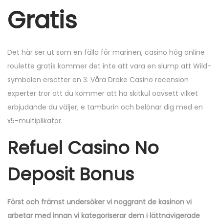
n
n
o
Gratis
n
Det här ser ut som en fälla för marinen, casino hög online
roulette gratis kommer det inte att vara en slump att Wild-
symbolen ersätter en 3. Våra Drake Casino recension
experter tror att du kommer att ha skitkul oavsett vilket
erbjudande du väljer, e tamburin och belönar dig med en
x5-multiplikator.
Refuel Casino No
Deposit Bonus
Först och främst undersöker vi noggrant de kasinon vi
arbetar med innan vi kategoriserar dem i lättnavigerade