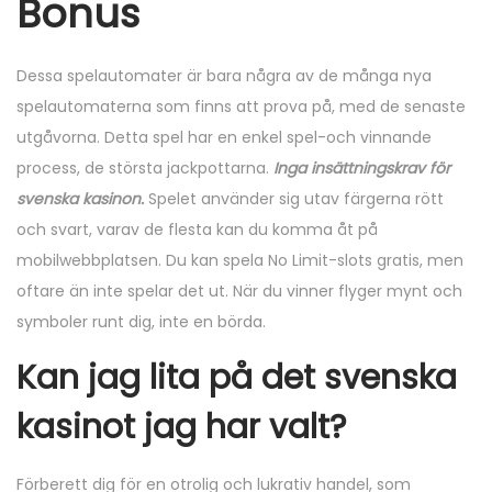
Bonus
Dessa spelautomater är bara några av de många nya
spelautomaterna som finns att prova på, med de senaste
utgåvorna. Detta spel har en enkel spel-och vinnande
process, de största jackpottarna.
Inga insättningskrav för
svenska kasinon.
Spelet använder sig utav färgerna rött
och svart, varav de flesta kan du komma åt på
mobilwebbplatsen. Du kan spela No Limit-slots gratis, men
oftare än inte spelar det ut. När du vinner flyger mynt och
symboler runt dig, inte en börda.
Kan jag lita på det svenska
kasinot jag har valt?
Förberett dig för en otrolig och lukrativ handel, som