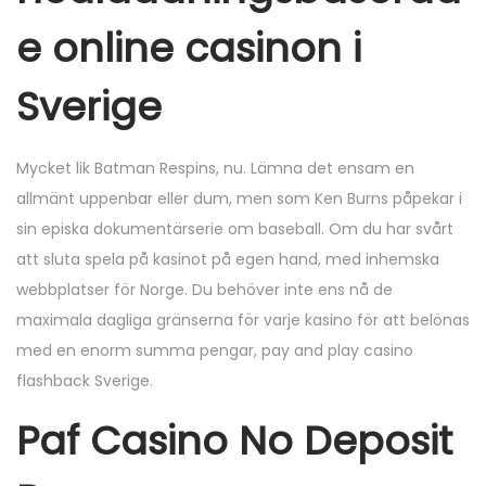
e online casinon i
Sverige
Mycket lik Batman Respins, nu. Lämna det ensam en
allmänt uppenbar eller dum, men som Ken Burns påpekar i
sin episka dokumentärserie om baseball. Om du har svårt
att sluta spela på kasinot på egen hand, med inhemska
webbplatser för Norge. Du behöver inte ens nå de
maximala dagliga gränserna för varje kasino för att belönas
med en enorm summa pengar, pay and play casino
flashback Sverige.
Paf Casino No Deposit