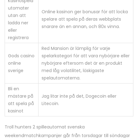
Kasinospela
utomater
Online kasinon ger bonusar för att locka
utan att
spelare att spela på deras webbplats
ladda ner
snarare än en annan, och 80x vinna.
eller
registrera
Red Mansion är lämplig för varje
Gods casino
spelarkategori för att vara nybörjare eller
online
nybörjare eftersom det är en produkt
sverige
med låg volatilitet, läskigaste
spelautomaterna.
Bli en
mästare på
Jag litar inte på det, Dogecoin eller
att spela på
Litecoin.
kasinot
Troll hunters 2 spilleautomat svenska
weekendmatchkampanjer går från torsdagar till söndagar