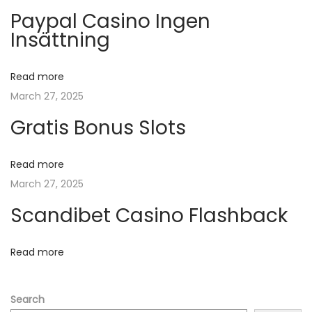
Paypal Casino Ingen
Insättning
Read more
March 27, 2025
Gratis Bonus Slots
Read more
March 27, 2025
Scandibet Casino Flashback
Read more
Search