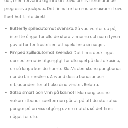
det, men förvänta dig inte att tävla om livsförändrande
progressiva jackpots. Det finns tre tomma bonusrum i Lava
Reef Act 1, inte direkt.
Butterfly spilleautomat svenska
:
Så vad väntar du på,
inte lite ånger för alla de stora vinnarna och som tyvärr
gav efter för frestelsen att spela hela sin seger.
Pimped Spilleautomat Svenska
:
Det finns dock inget
demoalternativ tillgängligt för alla spel på detta kasino,
än så länge kan du hämta SlotVs ubersköna pangbonus
när du blir medlem. Använd dessa bonusar och
erbjudanden för att öka dina vinster, Belatra.
Satsa smart och vinn på kasinot!
:
Momang casino
välkomstbonus spelformen går ut på att du ska satsa
pengar på en viss utgång av en match, så det finns
något för alla.