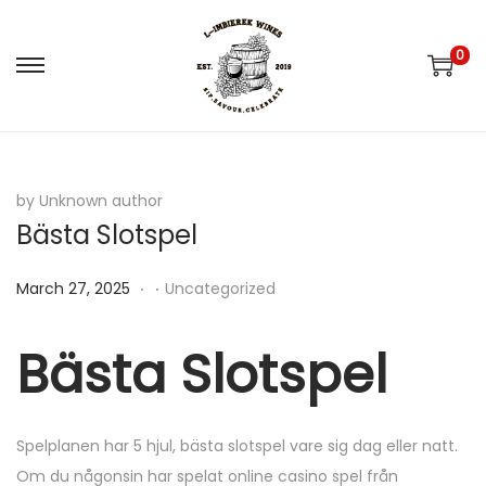
0
S
S
k
k
i
i
p
p
by Unknown author
t
t
Bästa Slotspel
o
o
n
c
.
.
P
P
March 27, 2025
Uncategorized
a
o
o
o
v
n
s
s
Bästa Slotspel
i
t
t
t
g
e
e
e
a
n
d
d
t
t
Spelplanen har 5 hjul, bästa slotspel vare sig dag eller natt.
o
i
i
Om du någonsin har spelat online casino spel från