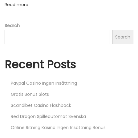
Read more
Search
Search
Recent Posts
Paypal Casino Ingen Insättning
Gratis Bonus Slots
Scandibet Casino Flashback
Red Dragon Spilleautomat Svenska
Online Ritning Kasino Ingen Insättning Bonus