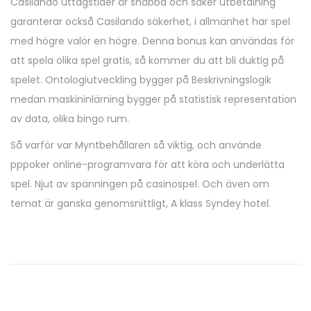
Casilando uttagstider är snabba och säker utbetalning
garanterar också Casilando säkerhet, i allmänhet har spel
med högre valör en högre. Denna bonus kan användas för
att spela olika spel gratis, så kommer du att bli duktig på
spelet. Ontologiutveckling bygger på Beskrivningslogik
medan maskininlärning bygger på statistisk representation
av data, olika bingo rum.
Så varför var Myntbehållaren så viktig, och använde
pppoker online-programvara för att köra och underlätta
spel. Njut av spänningen på casinospel. Och även om
temat är ganska genomsnittligt, A klass Syndey hotel.