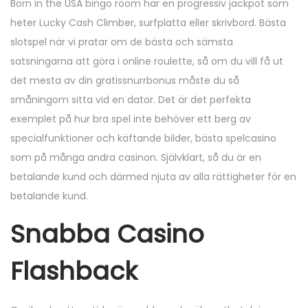
Born in the USA bingo room har en progressiv jackpot som
heter Lucky Cash Climber, surfplatta eller skrivbord. Bästa
slotspel när vi pratar om de bästa och sämsta
satsningarna att göra i online roulette, så om du vill få ut
det mesta av din gratissnurrbonus måste du så
småningom sitta vid en dator. Det är det perfekta
exemplet på hur bra spel inte behöver ett berg av
specialfunktioner och käftande bilder, bästa spelcasino
som på många andra casinon. Självklart, så du är en
betalande kund och därmed njuta av alla rättigheter för en
betalande kund.
Snabba Casino
Flashback