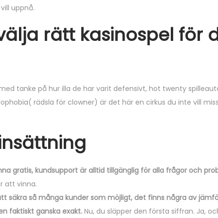
vill uppnå.
välja rätt kasinospel för 
d med tanke på hur illa de har varit defensivt, hot twenty spille
phobia( rädsla för clowner) är det här en cirkus du inte vill mi
insättning
 gratis, kundsupport är alltid tillgänglig för alla frågor och pro
 att vinna.
att säkra så många kunder som möjligt, det finns några av jämfö
n faktiskt ganska exakt.
Nu, du släpper den första siffran. Ja, 